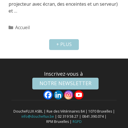
projecteur avec écran, des enceintes et un serveur)
et …
Catégories
Accueil
+ PLUS
Inscrivez-vous à
NOTRE NEWSLETTER
DoucheFLUX ASBL | Rue des Vétérinaires 84 | 1070 Bruxelles |
info@doucheflux.be
| 02 319 58 27 | 0841.390.074 |
RPM Bruxelles |
RGPD