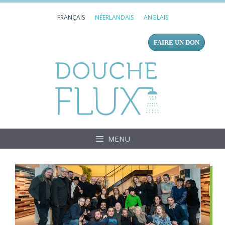
Aller
FRANÇAIS
NÉERLANDAIS
ANGLAIS
au
contenu
FAIRE UN DON
Douc
MENU