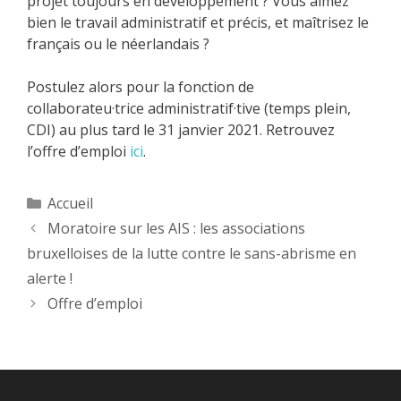
projet toujours en développement ? Vous aimez
bien le travail administratif et précis, et maîtrisez le
français ou le néerlandais ?
Postulez alors pour la fonction de
collaborateu·trice administratif·tive (temps plein,
CDI) au plus tard le 31 janvier 2021. Retrouvez
l’offre d’emploi
ici
.
Catégories
Accueil
Moratoire sur les AIS : les associations
bruxelloises de la lutte contre le sans-abrisme en
alerte !
Offre d’emploi