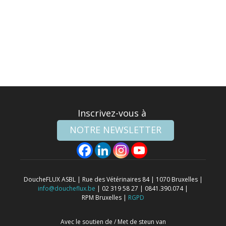
a
d
a
t
e
Inscrivez-vous à
NOTRE NEWSLETTER
DoucheFLUX ASBL | Rue des Vétérinaires 84 | 1070 Bruxelles |
info@doucheflux.be
| 02 319 58 27 | 0841.390.074 |
RPM Bruxelles |
RGPD
Avec le soutien de / Met de steun van