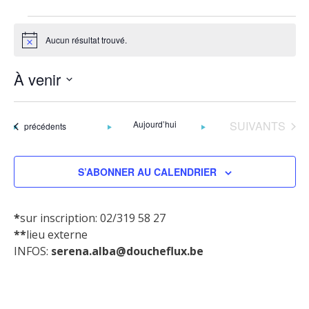
Évènements
Aucun résultat trouvé.
N
o
t
À venir
i
c
S
e
é
ÉVÈNEMENTS
Aujourd’hui
SUIVANTS
Évènements
précédents
l
e
c
S’ABONNER AU CALENDRIER
t
i
o
*
sur inscription: 02/319 58 27
n
**
lieu externe
n
INFOS:
serena.alba@doucheflux.be
e
z
l