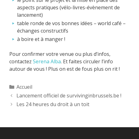
le point sur le projet et la mise en place des
aspects pratiques (vélo-livres-évènement de
lancement)
table ronde de vos bonnes idées – world café –
échanges constructifs
à boire et à manger !
Pour confirmer votre venue ou plus d’infos,
contactez
Serena Alba
. Et faites circuler l’info
autour de vous ! Plus on est de fous plus on rit !
Catégories
Accueil
Lancement officiel de survivinginbrussels.be !
Les 24 heures du droit à un toit