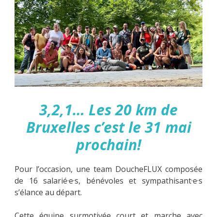
3,2,1… Les 20 km de
Bruxelles c’est le 31 mai
prochain!
Pour l’occasion, une team DoucheFLUX composée
de 16 salarié·e·s, bénévoles et sympathisant·e·s
s’élance au départ.
Cette équipe surmotivée court et marche avec