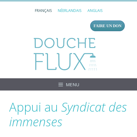
Aller
FRANÇAIS
NÉERLANDAIS
ANGLAIS
au
contenu
FAIRE UN DON
Douc
MENU
Appui au
Syndicat des
immenses