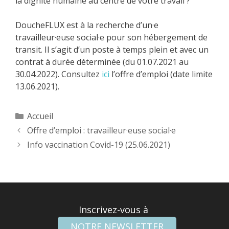
la dignité humaine au centre de votre travail ?
DoucheFLUX est à la recherche d’un·e
travailleur·euse social·e pour son hébergement de
transit. Il s’agit d’un poste à temps plein et avec un
contrat à durée déterminée (du 01.07.2021 au
30.04.2022). Consultez
ici
l’offre d’emploi (date limite
13.06.2021).
Catégories
Accueil
Offre d’emploi : travailleur·euse social·e
Info vaccination Covid-19 (25.06.2021)
Inscrivez-vous à
NOTRE NEWSLETTER