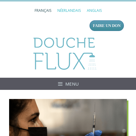
Aller
FRANÇAIS
NÉERLANDAIS
ANGLAIS
au
contenu
FAIRE UN DON
Douc
MENU