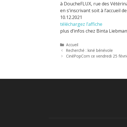
à DoucheFLUX, rue des Vétérina
en s’inscrivant soit à l’accueil
10.12.2021
téléchargez l’affiche
plus d’infos chez Binta Liebman
Catégories
Accueil
Recherché : kiné bénévole
CinéPopCorn ce vendredi 25 févrie