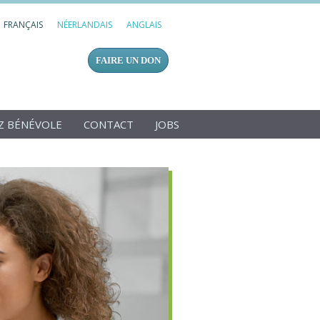
FRANÇAIS
NÉERLANDAIS
ANGLAIS
FAIRE UN DON
Z BÉNÉVOLE
CONTACT
JOBS