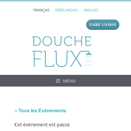
Aller
FRANÇAIS
NÉERLANDAIS
ANGLAIS
au
contenu
FAIRE UN DON
Douc
MENU
« Tous les Évènements
Cet évènement est passé.