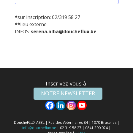
*
sur inscription: 02/319 58 27
**
lieu externe
INFOS:
serena.alba@doucheflux.be
Inscrivez-vous à
NOTRE NEWSLETTER
DoucheFLUX ASBL | Rue des Vétérinaires 84 | 1070 Bruxelles |
info@doucheflux.be
| 02 319 58 27 | 0841.390.074 |