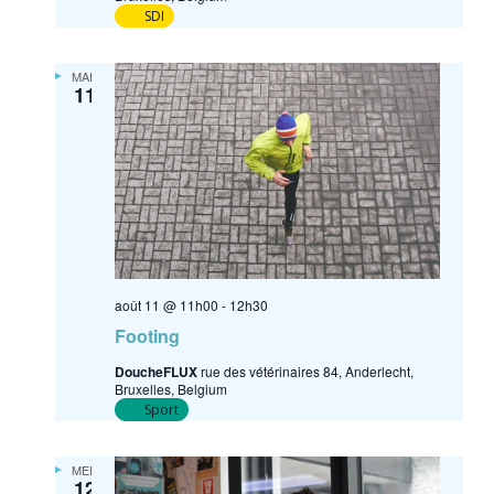
SDI
MAR
11
août 11 @ 11h00
-
12h30
Footing
DoucheFLUX
rue des vétérinaires 84, Anderlecht,
Bruxelles, Belgium
Sport
MER
12