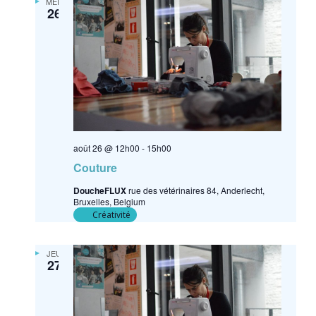
MER
26
août 26 @ 12h00
-
15h00
Couture
DoucheFLUX
rue des vétérinaires 84, Anderlecht,
Bruxelles, Belgium
Créativité
JEU
27