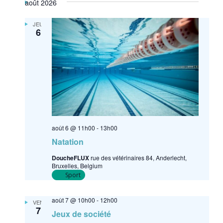
août 2026
é
l
JEU
e
6
c
t
i
o
n
n
e
z
août 6 @ 11h00
-
13h00
u
Natation
n
DoucheFLUX
rue des vétérinaires 84, Anderlecht,
e
Bruxelles, Belgium
d
Sport
a
t
août 7 @ 10h00
-
12h00
VEN
e
7
Jeux de société
.