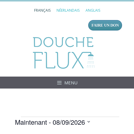
Aller
FRANÇAIS
NÉERLANDAIS
ANGLAIS
au
contenu
FAIRE UN DON
Douc
MENU
Évènements
Maintenant
 - 
08/09/2026
S