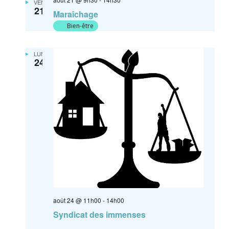
VEN
21
Maraîchage
Bien-être
LUN
24
août 24 @ 11h00
-
14h00
Syndicat des immenses