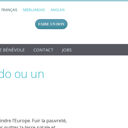
FRANÇAIS
NÉERLANDAIS
ANGLAIS
FAIRE UN DON
Z BÉNÉVOLE
CONTACT
JOBS
ado ou un
ndre l’Europe. Fuir la pauvreté,
 quitter la terre natale et