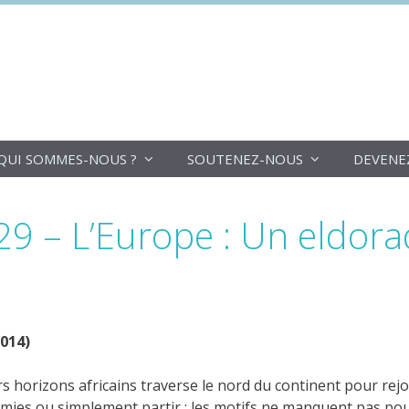
DoucheFLUX
QUI SOMMES-NOUS ?
SOUTENEZ-NOUS
DEVENE
29 – L’Europe : Un eldor
2014)
 horizons africains traverse le nord du continent pour rejoi
démies ou simplement partir : les motifs ne manquent pas pour