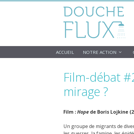
Aller
au
contenu
ACCUEIL
NOTRE ACTION
Film-débat #
mirage ?
Film :
Hope
de Boris Lojkine (
Un groupe de migrants de divers
les guerres, la famine, les épi