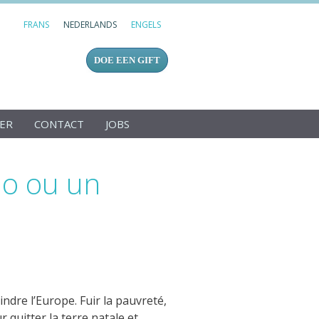
FRANS
NEDERLANDS
ENGELS
DOE EEN GIFT
GER
CONTACT
JOBS
do ou un
ndre l’Europe. Fuir la pauvreté,
 quitter la terre natale et