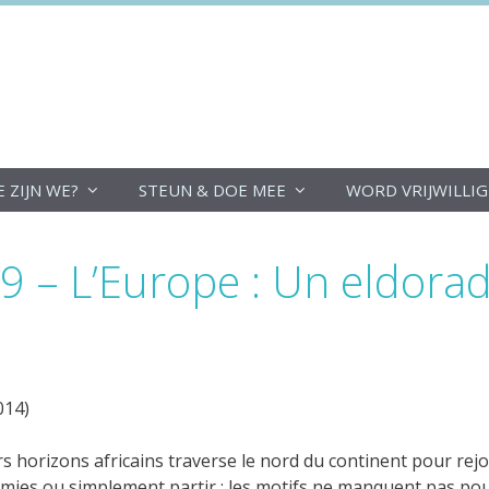
DoucheFLUX
E ZIJN WE?
STEUN & DOE MEE
WORD VRIJWILLI
9 – L’Europe : Un eldora
014)
 horizons africains traverse le nord du continent pour rejoi
démies ou simplement partir : les motifs ne manquent pas pour