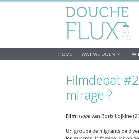
Ga
naar
de
inhoud
HOME
WAT WE DOEN
WI
Filmdebat #2
mirage ?
Film:
Hope
van Boris Lojkine (2
Un groupe de migrants de divers
les guerres, la famine, les épi