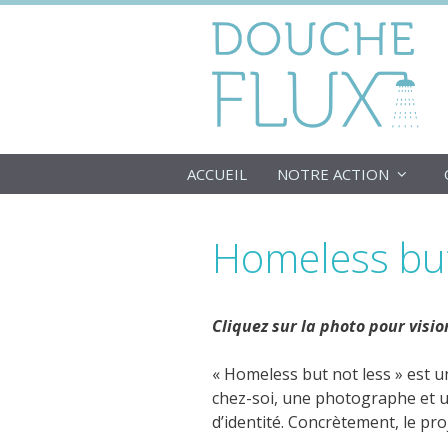
Aller
au
contenu
ACCUEIL
NOTRE ACTION
Homeless but
Cliquez sur la photo pour vision
« Homeless but not less » est 
chez-soi, une photographe et un
d’identité. Concrètement, le proj