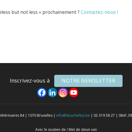
less but not less » prochainement ?
Contactez-nous !
Inscrivez-vous à
NOTRE NEWSLETTER
térinaires 84 | 1070 Bruxelles |
info@doucheflux.be
| 02 319 58 27 | 0841.39
Avec le soutien de / Met de steun van