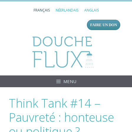
Aller
FRANÇAIS
NÉERLANDAIS
ANGLAIS
au
contenu
FAIRE UN DON
Douc
MENU
Think Tank #14 –
Pauvreté : honteuse
ou politique ?