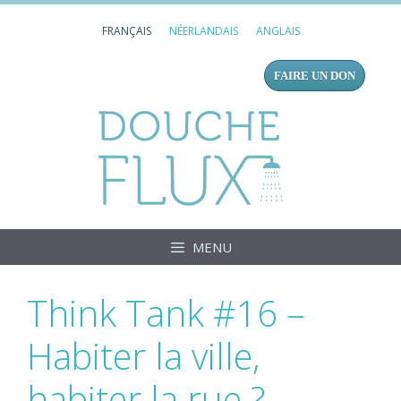
Aller
FRANÇAIS
NÉERLANDAIS
ANGLAIS
au
contenu
FAIRE UN DON
Douc
MENU
Think Tank #16 –
Habiter la ville,
habiter la rue ?