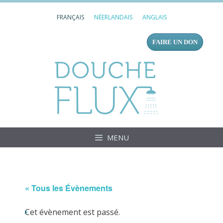
Aller
FRANÇAIS
NÉERLANDAIS
ANGLAIS
au
contenu
FAIRE UN DON
Douc
MENU
« Tous les Évènements
Cet évènement est passé.