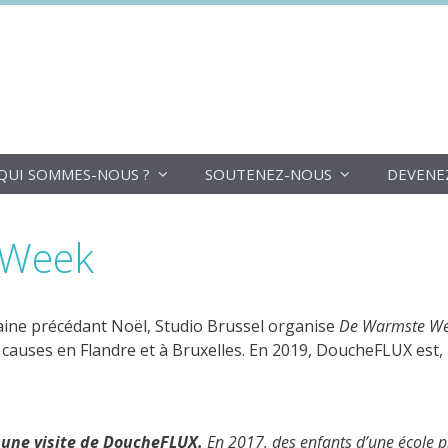
DoucheFLUX
QUI SOMMES-NOUS ?
SOUTENEZ-NOUS
DEVENE
 Week
ine précédant Noël, Studio Brussel organise
De Warmste W
causes en Flandre et à Bruxelles. En 2019, DoucheFLUX est, 
 une visite de DoucheFLUX.
En 2017, des enfants d’une école pr