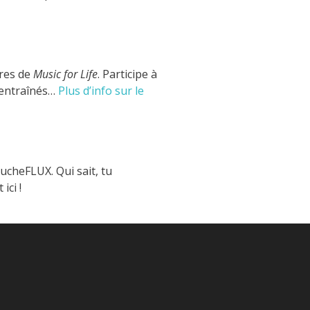
vres de
Music for Life
. Participe à
 entraînés…
Plus d’info sur le
ucheFLUX. Qui sait, tu
ici !