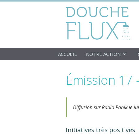
Aller
au
contenu
ACCUEIL
NOTRE ACTION
Émission 17 –
Diffusion sur Radio Panik le l
Initiatives très positives