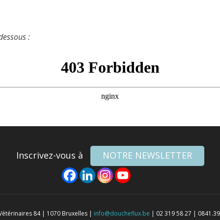
-dessous :
Inscrivez-vous à
NOTRE NEWSLETTER
térinaires 84 | 1070 Bruxelles |
info@doucheflux.be
| 02 319 58 27 | 0841.39