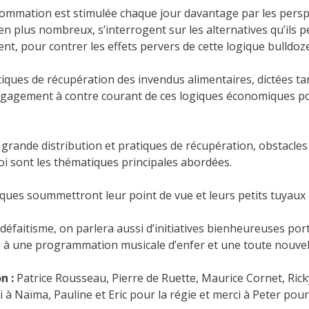
ommation est stimulée chaque jour davantage par les perspe
en plus nombreux, s’interrogent sur les alternatives qu’ils 
nt, pour contrer les effets pervers de cette logique bulldoze
iques de récupération des invendus alimentaires, dictées tant
engagement à contre courant de ces logiques économiques p
grande distribution et pratiques de récupération, obstacles j
i sont les thématiques principales abordées.
ques soummettront leur point de vue et leurs petits tuyaux à
défaitisme, on parlera aussi d’initiatives bienheureuses port
ce à une programmation musicale d’enfer et une toute nouvel
n :
Patrice Rousseau, Pierre de Ruette, Maurice Cornet, Ricky
 à Naïma, Pauline et Eric pour la régie et merci à Peter pour