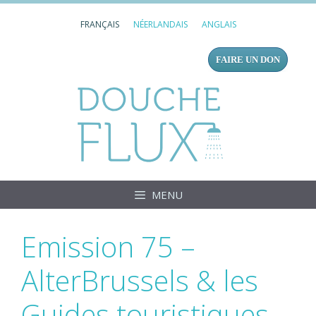
Aller
FRANÇAIS
NÉERLANDAIS
ANGLAIS
au
contenu
FAIRE UN DON
Douc
MENU
Emission 75 –
AlterBrussels & les
Guides touristiques