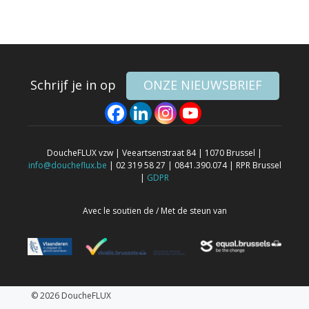
Schrijf je in op
ONZE NIEUWSBRIEF
DoucheFLUX vzw | Veeartsenstraat 84 | 1070 Brussel |
info@doucheflux.be
| 02 319 58 27 | 0841.390.074 | RPR Brussel
|
GDPR
Avec le soutien de / Met de steun van
© 2026 DoucheFLUX