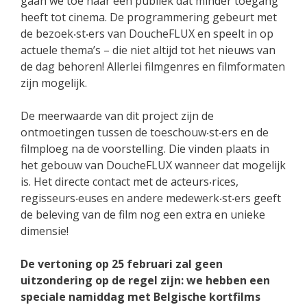
gaan we toe naar een publiek dat minder toegang
heeft tot cinema. De programmering gebeurt met
de bezoek‧st‧ers van DoucheFLUX en speelt in op
actuele thema’s – die niet altijd tot het nieuws van
de dag behoren! Allerlei filmgenres en filmformaten
zijn mogelijk.
De meerwaarde van dit project zijn de
ontmoetingen tussen de toeschouw‧st‧ers en de
filmploeg na de voorstelling. Die vinden plaats in
het gebouw van DoucheFLUX wanneer dat mogelijk
is. Het directe contact met de acteurs‧rices,
regisseurs‧euses en andere medewerk‧st‧ers geeft
de beleving van de film nog een extra en unieke
dimensie!
De vertoning op 25 februari zal geen
uitzondering op de regel zijn: we hebben een
speciale namiddag met Belgische kortfilms