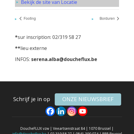
Bekijk de site van Locatie
Footing
Borduren
*
sur inscription: 02/319 58 27
**
lieu externe
INFOS:
serena.alba@doucheflux.be
Schrijf je in op
ONZE NIEUWSBRIEF
DoucheFLUX vzw | Veeartsenstraat 84 | 1070 Brussel |
info@doucheflux.be
| 02 319 58 27 | 0841.390.074 | RPR Brussel