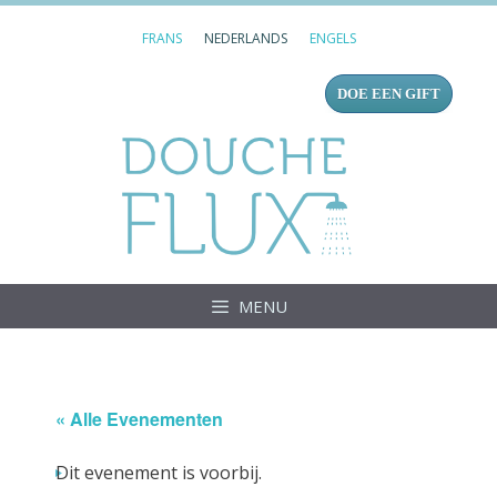
Ga
FRANS
NEDERLANDS
ENGELS
naar
de
DOE EEN GIFT
inhoud
Douc
MENU
« Alle Evenementen
Dit evenement is voorbij.