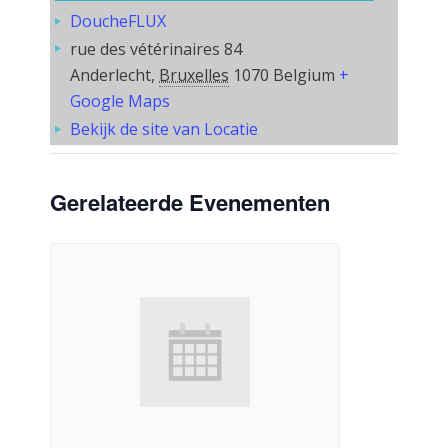
DoucheFLUX
rue des vétérinaires 84
Anderlecht
,
Bruxelles
1070
Belgium
+
Google Maps
Bekijk de site van Locatie
Gerelateerde Evenementen