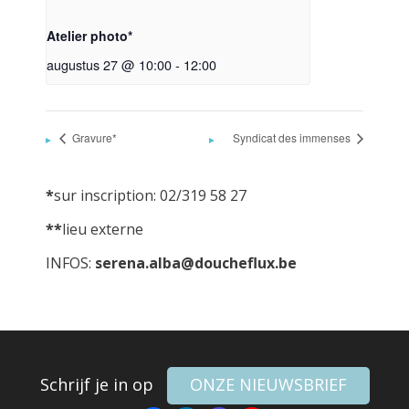
Atelier photo*
augustus 27 @ 10:00
-
12:00
Gravure*
Syndicat des immenses
*
sur inscription: 02/319 58 27
**
lieu externe
INFOS:
serena.alba@doucheflux.be
Schrijf je in op
ONZE NIEUWSBRIEF