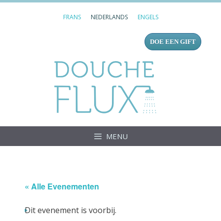
Ga
FRANS
NEDERLANDS
ENGELS
naar
de
DOE EEN GIFT
inhoud
Douc
MENU
« Alle Evenementen
Dit evenement is voorbij.