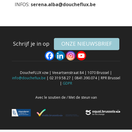
INFOS:
serena.alba@doucheflux.be
Schrijf je in op
ONZE NIEUWSBRIEF
DoucheFLUX vzw | Veeartsenstraat 84 | 1070 Brussel |
info@doucheflux.be
| 02 319 58 27 | 0841.390.074 | RPR Brussel
|
GDPR
Avec le soutien de / Met de steun van