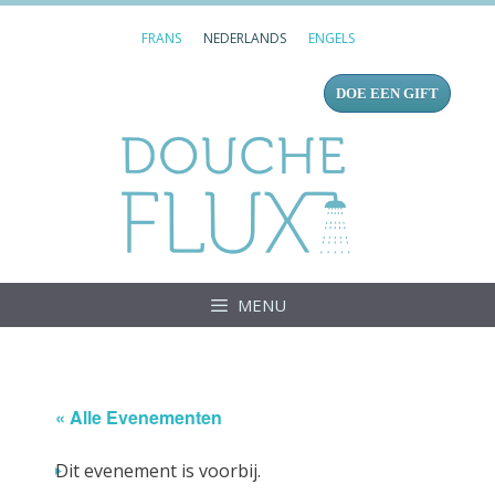
Ga
FRANS
NEDERLANDS
ENGELS
naar
de
DOE EEN GIFT
inhoud
Douc
MENU
« Alle Evenementen
Dit evenement is voorbij.