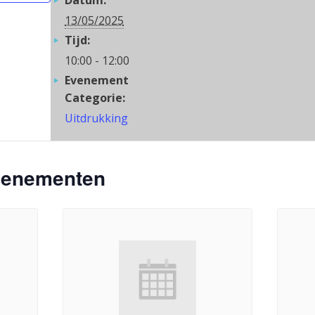
Datum:
13/05/2025
Tijd:
10:00 - 12:00
Evenement
Categorie:
Uitdrukking
venementen