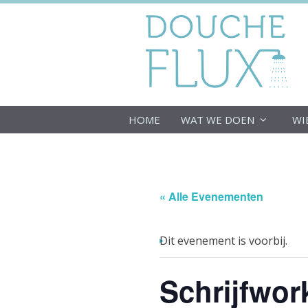
Ga
naar
de
inhoud
HOME
WAT WE DOEN
WI
« Alle Evenementen
Dit evenement is voorbij.
Schrijfwo