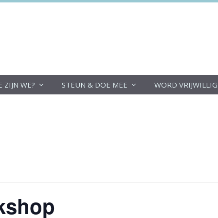
DoucheFLUX
E ZIJN WE?
STEUN & DOE MEE
WORD VRIJWILLI
rkshop