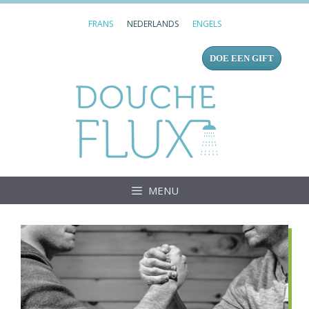
Ga
FRANS
NEDERLANDS
ENGELS
naar
de
DOE EEN GIFT
inhoud
Douc
MENU