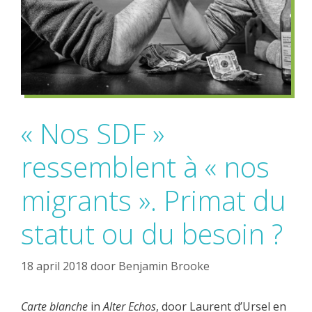
« Nos SDF »
ressemblent à « nos
migrants ». Primat du
statut ou du besoin ?
18 april 2018
door
Benjamin Brooke
Carte blanche
in
Alter Echos
, door Laurent d’Ursel en