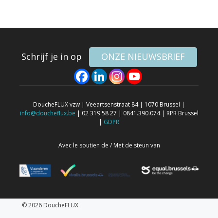
Schrijf je in op
ONZE NIEUWSBRIEF
DoucheFLUX vzw | Veeartsenstraat 84 | 1070 Brussel |
info@doucheflux.be
| 02 319 58 27 | 0841.390.074 | RPR Brussel
|
GDPR
Avec le soutien de / Met de steun van
© 2026 DoucheFLUX