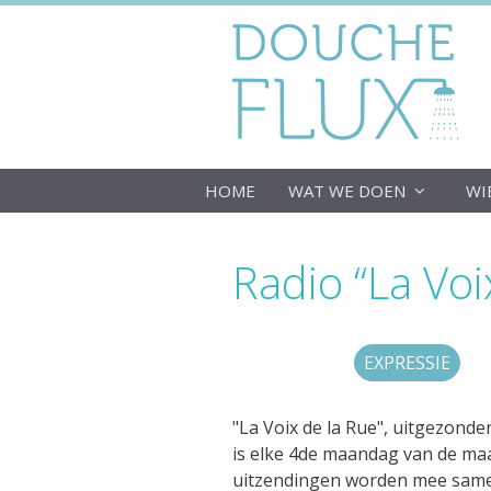
Ga
naar
de
inhoud
HOME
WAT WE DOEN
WI
Radio “La Voi
EXPRESSIE
"La Voix de la Rue", uitgezonde
is elke 4de maandag van de maa
uitzendingen worden mee same