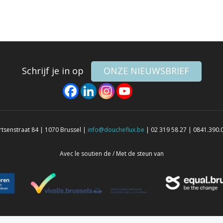
Schrijf je in op
ONZE NIEUWSBRIEF
senstraat 84 | 1070 Brussel |
info@doucheflux.be
| 02 319 58 27 | 0841.390.
Avec le soutien de / Met de steun van