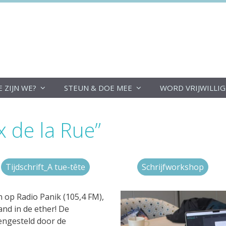
DoucheFLUX
E ZIJN WE?
STEUN & DOE MEE
WORD VRIJWILLI
x de la Rue”
Tijdschrift_A tue-tête
Schrijfworkshop
n op Radio Panik (105,4 FM),
nd in de ether! De
ngesteld door de