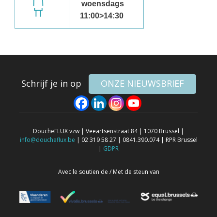
woensdags
11:00>14:30
Schrijf je in op
ONZE NIEUWSBRIEF
DoucheFLUX vzw | Veeartsenstraat 84 | 1070 Brussel |
info@doucheflux.be
| 02 319 58 27 | 0841.390.074 | RPR Brussel
|
GDPR
Avec le soutien de / Met de steun van