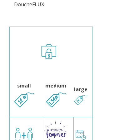
DoucheFLUX
small
medium
large