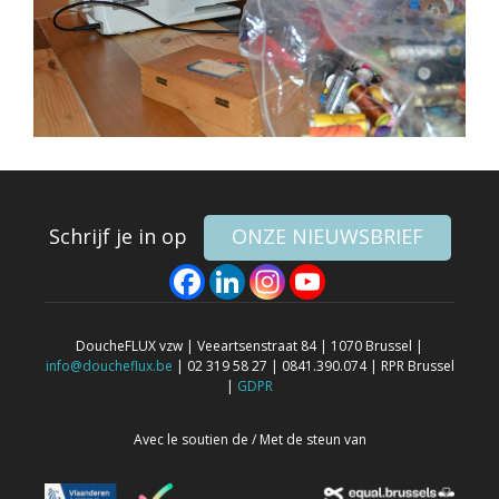
Schrijf je in op
ONZE NIEUWSBRIEF
DoucheFLUX vzw | Veeartsenstraat 84 | 1070 Brussel |
info@doucheflux.be
| 02 319 58 27 | 0841.390.074 | RPR Brussel
|
GDPR
Avec le soutien de / Met de steun van