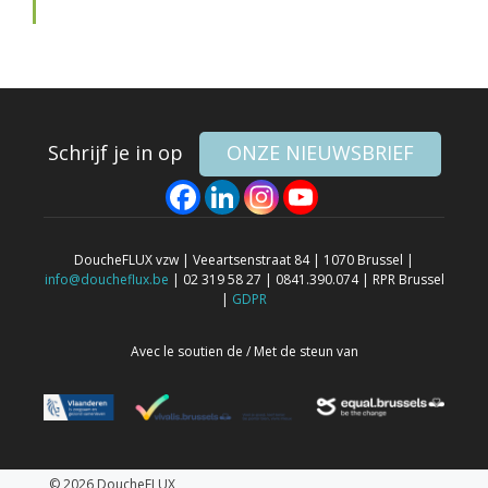
Schrijf je in op
ONZE NIEUWSBRIEF
DoucheFLUX vzw | Veeartsenstraat 84 | 1070 Brussel |
info@doucheflux.be
| 02 319 58 27 | 0841.390.074 | RPR Brussel
|
GDPR
Avec le soutien de / Met de steun van
© 2026 DoucheFLUX