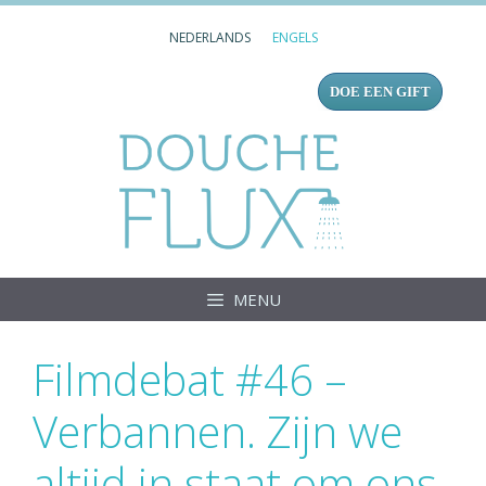
Ga
NEDERLANDS
ENGELS
naar
de
DOE EEN GIFT
inhoud
Douc
MENU
Filmdebat #46 –
Verbannen. Zijn we
altijd in staat om ons