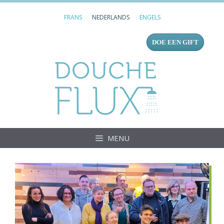
Ga
FRANS
NEDERLANDS
ENGELS
naar
de
DOE EEN GIFT
inhoud
Douc
MENU