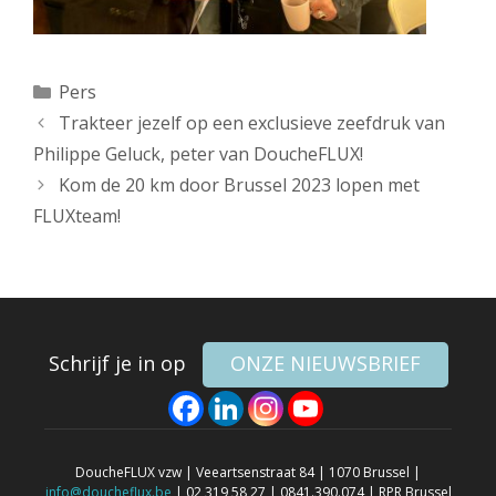
Categorieën
Pers
Trakteer jezelf op een exclusieve zeefdruk van
Philippe Geluck, peter van DoucheFLUX!
Kom de 20 km door Brussel 2023 lopen met
FLUXteam!
Schrijf je in op
ONZE NIEUWSBRIEF
DoucheFLUX vzw | Veeartsenstraat 84 | 1070 Brussel |
info@doucheflux.be
| 02 319 58 27 | 0841.390.074 | RPR Brussel