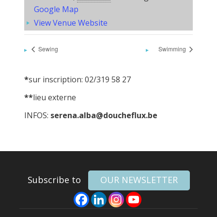
Google Map
View Venue Website
Sewing
Swimming
*
sur inscription: 02/319 58 27
**
lieu externe
INFOS:
serena.alba@doucheflux.be
Subscribe to
OUR NEWSLETTER