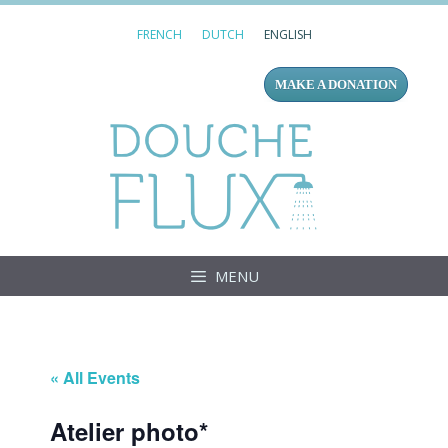
Skip
FRENCH
DUTCH
ENGLISH
to
content
MAKE A DONATION
Douc
MENU
« All Events
Atelier photo*