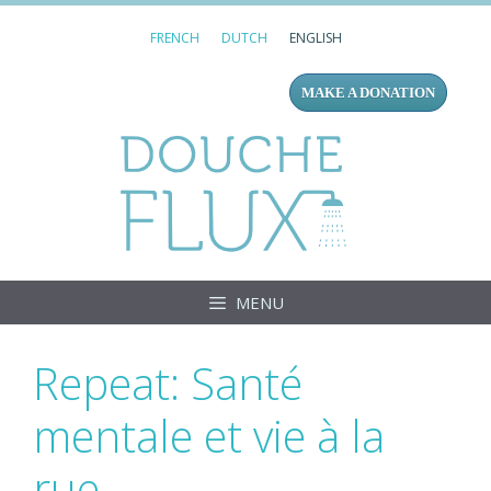
Skip
FRENCH
DUTCH
ENGLISH
to
content
MAKE A DONATION
Douc
MENU
Repeat: Santé
mentale et vie à la
rue