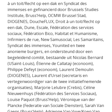
à un toit/Recht op een dak en Syndicat des
immenses en gefinancierd door Brussels Studies
Institute, Bruss’Help, OCMW Brussel Stad,
DIOGENES, DoucheFLUX, Droit à un toit/Recht op
een dak, Dune, Escale, Fédération des services
sociaux, Fédération Bico, Habitat et Humanisme,
Infirmiers de rue, New Samusocial, Les Samaritains,
Syndicat des immenses, Younited en twee
anonieme burgers, en ondersteund door een
begeleidend comité, bestaande uit Nicolas Bernard
(USaint-Louis), Étienne de Callataÿ (econoom),
Philippe Defeyt (econoom), Laurent Demoulin
(DIOGENES), Laurent d’Ursel (secretaris en
vertegenwoordiger van de twee initiatiefnemende
organisaties), Marjorie Lelubre (Crebis), Céline
Nieuwenhuys (Fédération des Services Sociaux),
Louise Paquot (Bruss’Help), Véronique van der
Plancke (Federatie van Sociale Diensten), Sarah Van
Gaens (Bruss’Help), Adrienne Van Vyve/Koen Van