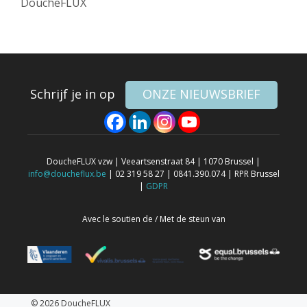
DoucheFLUX
Schrijf je in op
ONZE NIEUWSBRIEF
DoucheFLUX vzw | Veeartsenstraat 84 | 1070 Brussel |
info@doucheflux.be
| 02 319 58 27 | 0841.390.074 | RPR Brussel
|
GDPR
Avec le soutien de / Met de steun van
© 2026 DoucheFLUX